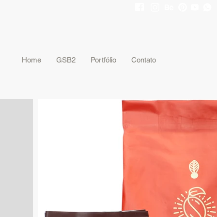
gsb2@gsb2.com.br
19 3661-1313
Home
GSB2
Portfólio
Contato