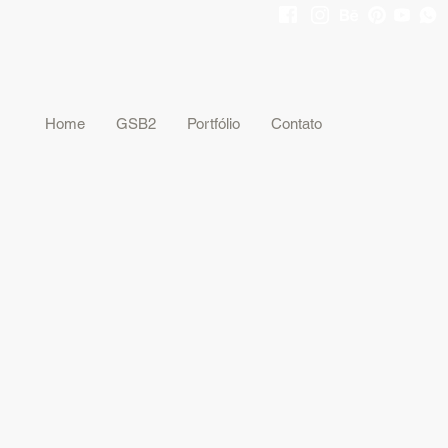
gsb2@gsb2.com.br
19 3661-1313
Home
GSB2
Portfólio
Contato