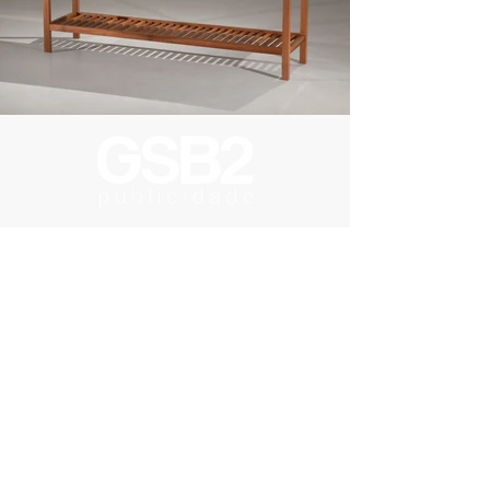
Praça Rio Branco 13 - Centro
Espírito Santo do Pinhal - SP - 13990-000
19 3661-1313
gsb2@gsb2.com.br