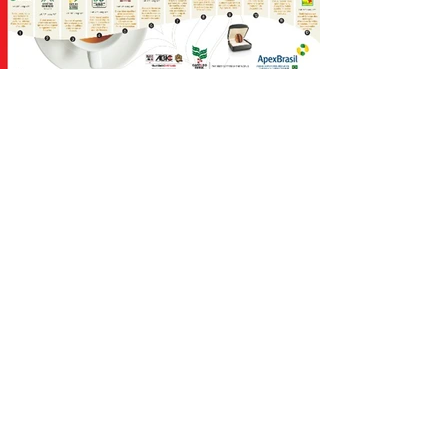
Praça Rio Branco 13 - Centro
Espírito Santo do Pinhal - SP - 13990-000
19 3661-1313
gsb2@gsb2.com.br