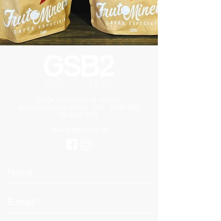
Praça Rio Branco 13 - Centro
Espírito Santo do Pinhal - SP - 13990-000
19 3661-1313
gsb2@gsb2.com.br