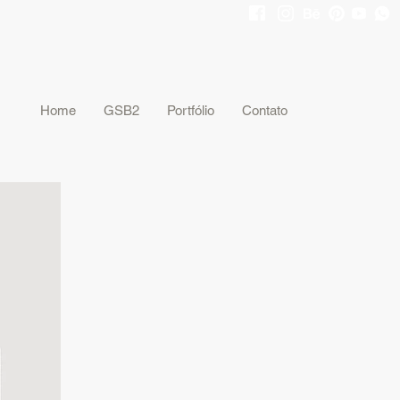
gsb2@gsb2.com.br
19 3661-1313
Home
GSB2
Portfólio
Contato